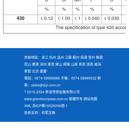
%
%
%
%
%
430
≤ 0.12
≤ 1.00
≤ 1
≤ 0.040
≤ 0.030
The specification of type 430 accor
熱銷地區：浙江 杭州 溫州 江蘇 蘇州 南通 常州 無錫
昆山 廣東 深圳 東莞 佛山 揭陽 山東 青島 濟南 威海
東營 北京 重慶
電話：0574-59996888 手機：0574-59990532 郵
箱：sales@qiyi.com.cn
? 2015-2024 寧波奇億金屬有限公司
www.grandcompass.com.cn 版權所有
網站地圖
XML
浙ICP備15020206號-1
技術支持：和眾互聯