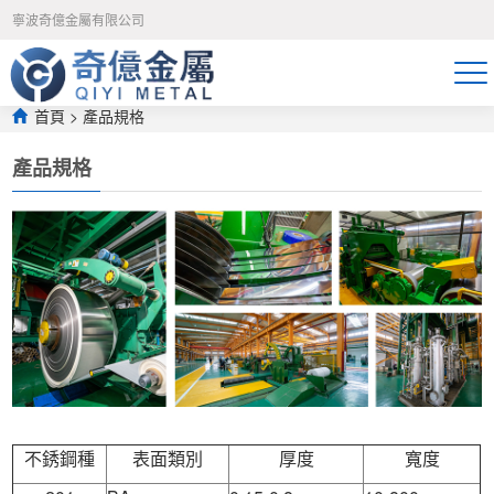
午夜免费福利视频-久久只有精品-宅男噜噜噜66一区二区-吃奶动态图-狠
寧波奇億金屬有限公司
狠躁夜夜躁人爽-日日操夜夜骑-永久免费av网站-国产精品无遮挡-久久精
品国产亚洲av高清色欲-99热这里只有精品在线观看-久久久久久在线观
看-天天射寡妇-色91视频-亚州av网-日日日噜噜噜
首頁
> 產品規格
產品規格
不銹鋼種
表面類別
厚度
寬度