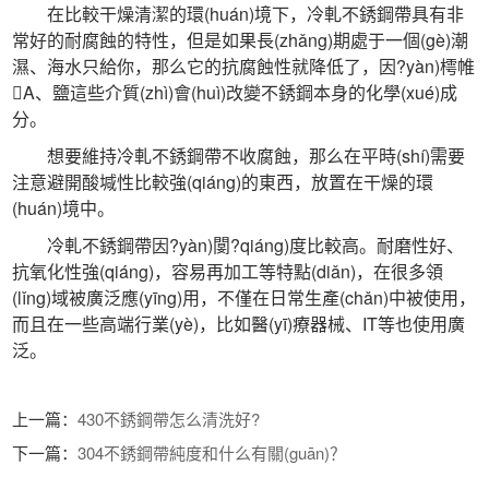
 在比較干燥清潔的環(huán)境下，冷軋不銹鋼帶具有非
常好的耐腐蝕的特性，但是如果長(zhǎng)期處于一個(gè)潮
濕、海水只給你，那么它的抗腐蝕性就降低了，因?yàn)樗帷
A、鹽這些介質(zhì)會(huì)改變不銹鋼本身的化學(xué)成
分。
 想要維持冷軋不銹鋼帶不收腐蝕，那么在平時(shí)需要
注意避開酸堿性比較強(qiáng)的東西，放置在干燥的環
(huán)境中。
 冷軋不銹鋼帶因?yàn)閺?qiáng)度比較高。耐磨性好、
抗氧化性強(qiáng)，容易再加工等特點(diǎn)，在很多領
(lǐng)域被廣泛應(yīng)用，不僅在日常生產(chǎn)中被使用，
而且在一些高端行業(yè)，比如醫(yī)療器械、IT等也使用廣
泛。
 上一篇：
430不銹鋼帶怎么清洗好?
 下一篇：
304不銹鋼帶純度和什么有關(guān)？