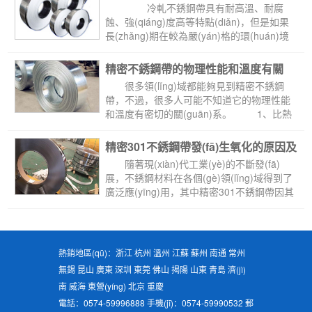
使用壽命
 冷軋不銹鋼帶具有耐高溫、耐腐
蝕、強(qiáng)度高等特點(diǎn)，但是如果
長(zhǎng)期在較為嚴(yán)格的環(huán)境
中使用的話，難免會(huì)影響到其使用...
精密不銹鋼帶的物理性能和溫度有關
(guān)
 很多領(lǐng)域都能夠見到精密不銹鋼
帶，不過，很多人可能不知道它的物理性能
和溫度有密切的關(guān)系。 1、比熱
容 ...
精密301不銹鋼帶發(fā)生氧化的原因及
防范措施
 隨著現(xiàn)代工業(yè)的不斷發(fā)
展，不銹鋼材料在各個(gè)領(lǐng)域得到了
廣泛應(yīng)用，其中精密301不銹鋼帶因其
優(yōu)異的性能而備受客戶的青睞。...
熱銷地區(qū)：浙江 杭州 溫州 江蘇 蘇州 南通 常州
無錫 昆山 廣東 深圳 東莞 佛山 揭陽 山東 青島 濟(jì)
南 威海 東營(yíng) 北京 重慶
電話：0574-59996888 手機(jī)：0574-59990532 郵