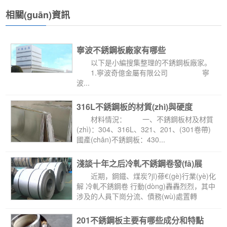
相關(guān)資訊
寧波不銹鋼板廠家有哪些
以下是小編搜集整理的不銹鋼板廠家。
 1.寧波奇億金屬有限公司 寧
波...
316L不銹鋼板的材質(zhì)與硬度
 材料情況： 一、不銹鋼板材及材質
(zhì)：304、316L、321、201、(301卷帶)
國產(chǎn)不銹鋼板：430...
淺談十年之后冷軋不銹鋼卷發(fā)展
 近期，鋼鐵、煤炭?jī)蓚€(gè)行業(yè)化
解 冷軋不銹鋼卷 行動(dòng)轟轟烈烈，其中
涉及的人員下崗分流、債務(wù)處置轉
(zhuǎn)化、企業(yè)兼并重組...
201不銹鋼板主要有哪些成分和特點