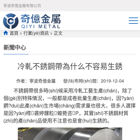
午夜免费福利视频-久久只有精品-宅男噜噜噜66一区二区-吃奶动态图-狠
寧波奇億金屬有限公司
狠躁夜夜躁人爽-日日操夜夜骑-永久免费av网站-国产精品无遮挡-久久精
品国产亚洲av高清色欲-99热这里只有精品在线观看-久久久久久在线观
看-天天射寡妇-色91视频-亚州av网-日日日噜噜噜
首頁
>
行業(yè)資訊
 > 正文
新聞中心
冷軋不銹鋼帶為什么不容易生銹
作者：寧波奇億金屬
發(fā)布時(shí)間：2019-12-04
 不銹鋼帶很多時(shí)候采用冷軋工藝生產(chǎn)，除了
個(gè)別特殊情況，一般都是成卷批量生產(chǎn)，因?yàn)
閷?duì)此產(chǎn)生市場(chǎng)需求量也很大，很多人選擇
是因?yàn)樗砻婷髁粒蝗菀咨P，其實(shí)不銹鋼材質
(zhì)的產(chǎn)品使用不注意也是會(huì)生銹的。