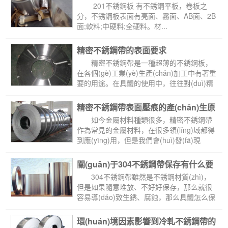
(diǎn)
 201不銹鋼板 有不銹鋼平板，卷板之
分，不銹鋼板表面有亮面、霧面、AB面、2B
面;軟料;中硬料;全硬料。材...
精密不銹鋼帶的表面要求
 精密不銹鋼帶是一種超薄的不銹鋼板，
在各個(gè)工業(yè)生產(chǎn)加工中有著重
要的用途。在具體的使用中，往往對(duì)精
密不銹鋼帶的表...
精密不銹鋼帶表面壓痕的產(chǎn)生原
因及處理方法
 如今金屬材料種類很多，精密不銹鋼帶
作為常見的金屬材料，在很多領(lǐng)域都得
到應(yīng)用，但是我們會(huì)發(fā)現
(xiàn)，在精密鋼帶生產(chǎn)和加工期...
關(guān)于304不銹鋼帶保存有什么要
求
 304不銹鋼帶雖然是不銹鋼材質(zhì)，
但是如果隨意堆放、不好好保存，那么就很
容易導(dǎo)致生銹、腐蝕，那么具體怎么保
存好呢?下...
環(huán)境因素影響到冷軋不銹鋼帶的