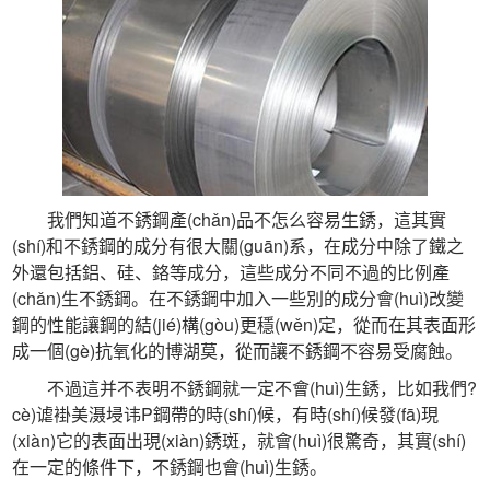
 我們知道不銹鋼產(chǎn)品不怎么容易生銹，這其實
(shí)和不銹鋼的成分有很大關(guān)系，在成分中除了鐵之
外還包括鋁、硅、鉻等成分，這些成分不同不過的比例產
(chǎn)生不銹鋼。在不銹鋼中加入一些別的成分會(huì)改變
鋼的性能讓鋼的結(jié)構(gòu)更穩(wěn)定，從而在其表面形
成一個(gè)抗氧化的博湖莫，從而讓不銹鋼不容易受腐蝕。
 不過這并不表明不銹鋼就一定不會(huì)生銹，比如我們?
cè)谑褂美滠埐讳P鋼帶的時(shí)候，有時(shí)候發(fā)現
(xiàn)它的表面出現(xiàn)銹斑，就會(huì)很驚奇，其實(shí)
在一定的條件下，不銹鋼也會(huì)生銹。