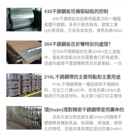
430不銹鋼板坯橫裂缺陷的控制
 430不銹鋼是目前應用最廣泛的一種鐵
素體不銹鋼，多用于廚房用具、建筑工業
(yè)等領域，它具有成本低、導熱系數(shù)
高、線...
304不銹鋼板在折彎時如何處理？
 在304不銹鋼板的生產(chǎn)加工過程
中，面板和底板出往往需要進行折彎處理，
這處的處理不僅是難點而且也是重點，一旦
處理不好...
316L不銹鋼帶的主要特點和主要用途
 316L不銹鋼帶是一種低碳型不銹鋼材
料，在加工行業(yè)中，有很多產(chǎn)品
都用它作為原材料。本文將介紹它的主要特
點和主要用途...
環(huán)境對精密不銹鋼帶使用壽命的
影響
 目前大部分制造商生產(chǎn)的精密不
銹鋼帶具備耐高溫、耐腐蝕、高強度、使用
久的特性，但是如果長期在惡劣的環(huán)