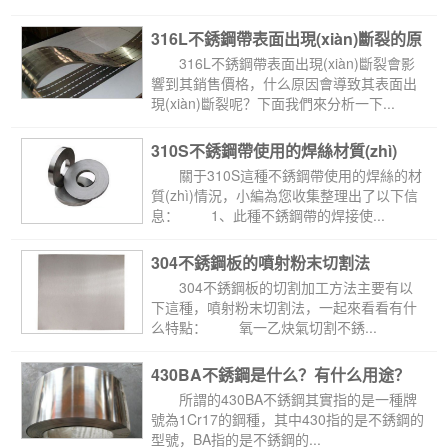
性...
316L不銹鋼帶表面出現(xiàn)斷裂的原
因
 316L不銹鋼帶表面出現(xiàn)斷裂會影
響到其銷售價格，什么原因會導致其表面出
現(xiàn)斷裂呢？下面我們來分析一下...
310S不銹鋼帶使用的焊絲材質(zhì)
 關于310S這種不銹鋼帶使用的焊絲的材
質(zhì)情況，小編為您收集整理出了以下信
息： 1、此種不銹鋼帶的焊接使...
304不銹鋼板的噴射粉末切割法
 304不銹鋼板的切割加工方法主要有以
下這種，噴射粉末切割法，一起來看看有什
么特點： 氧一乙炔氣切割不銹...
430BA不銹鋼是什么？有什么用途？
 所謂的430BA不銹鋼其實指的是一種牌
號為1Cr17的鋼種，其中430指的是不銹鋼的
型號，BA指的是不銹鋼的...