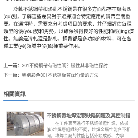
 冷軋不銹鋼帶和熱軋不銹鋼帶在很多方面都存在顯著區
(qū)別，了解這些差異對于選擇適合特定應用的鋼帶至關重
要。在選擇時，需要充分考慮項目的要求，并仔細評估每種
類型的優(yōu)勢和劣勢，以確保獲得良好的性能和經(jīng)濟
性。無論是冷軋還是熱軋，鋼帶都是多功能的材料，可在各
種工業(yè)領域中發(fā)揮重要作用。
 上一篇：
201不銹鋼帶有磁性嗎？磁性與非磁性探討！
 下一篇：
鑒別彩色301不銹鋼板質(zhì)量的方法
相關資訊
不銹鋼帶堆焊宏觀缺陷問題及其控制措
施
 在工件表面進行不銹鋼帶極堆焊，依據
(jù)堆焊層組織的不同，堆焊金屬性能各不相
同。堆焊金屬的性能包括外觀成形、力學