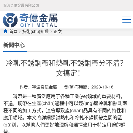
午夜免费福利视频-久久只有精品-宅男噜噜噜66一区二区-吃奶动态图-狠
寧波奇億金屬有限公司
狠躁夜夜躁人爽-日日操夜夜骑-永久免费av网站-国产精品无遮挡-久久精
品国产亚洲av高清色欲-99热这里只有精品在线观看-久久久久久在线观
看-天天射寡妇-色91视频-亚州av网-日日日噜噜噜
首頁
>
技術(shù)知識
 > 正文
新聞中心
冷軋不銹鋼帶和熱軋不銹鋼帶分不清？
一文搞定！
作者：寧波奇億金屬
發(fā)布時間：2023-10-18
 鋼帶是一種廣泛應用于各種工業(yè)領域的重要材料，
不過，鋼帶在生產(chǎn)過程中可以經(jīng)歷冷軋和熱軋兩
種不同的加工方式，這會導致產(chǎn)品具有不同的特性和
應用領域。本文將詳細探討熱軋和冷軋不銹鋼帶之間的區
(qū)別，以幫助人們更好地理解和選擇適用于特定用途的鋼
帶。