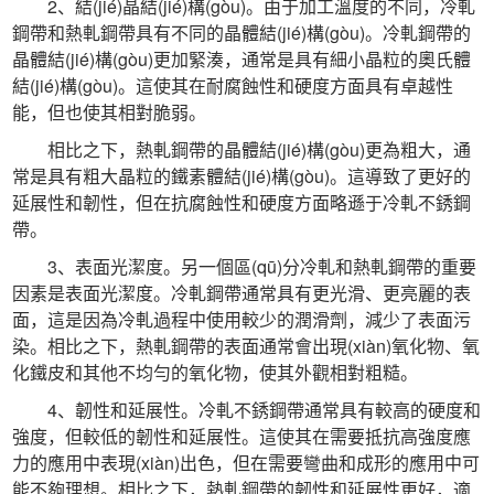
 2、結(jié)晶結(jié)構(gòu)。由于加工溫度的不同，冷軋
鋼帶和熱軋鋼帶具有不同的晶體結(jié)構(gòu)。冷軋鋼帶的
晶體結(jié)構(gòu)更加緊湊，通常是具有細小晶粒的奧氏體
結(jié)構(gòu)。這使其在耐腐蝕性和硬度方面具有卓越性
能，但也使其相對脆弱。
 相比之下，熱軋鋼帶的晶體結(jié)構(gòu)更為粗大，通
常是具有粗大晶粒的鐵素體結(jié)構(gòu)。這導致了更好的
延展性和韌性，但在抗腐蝕性和硬度方面略遜于冷軋不銹鋼
帶。
 3、表面光潔度。另一個區(qū)分冷軋和熱軋鋼帶的重要
因素是表面光潔度。冷軋鋼帶通常具有更光滑、更亮麗的表
面，這是因為冷軋過程中使用較少的潤滑劑，減少了表面污
染。相比之下，熱軋鋼帶的表面通常會出現(xiàn)氧化物、氧
化鐵皮和其他不均勻的氧化物，使其外觀相對粗糙。
 4、韌性和延展性。冷軋不銹鋼帶通常具有較高的硬度和
強度，但較低的韌性和延展性。這使其在需要抵抗高強度應
力的應用中表現(xiàn)出色，但在需要彎曲和成形的應用中可
能不夠理想。相比之下，熱軋鋼帶的韌性和延展性更好，適