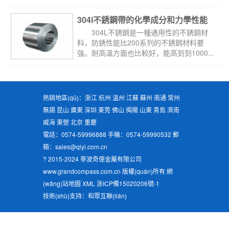
境中使用，...
304l不銹鋼帶的化學成分和力學性能
 304L不銹鋼是一種通用性的不銹鋼材
料，防銹性能比200系列的不銹鋼材料要
強。耐高溫方面也比較好，能高到到1000...
熱銷地區(qū)：浙江 杭州 溫州 江蘇 蘇州 南通 常州
無錫 昆山 廣東 深圳 東莞 佛山 揭陽 山東 青島 濟南
威海 東營 北京 重慶
電話：0574-59996888 手機：0574-59990532 郵
箱：sales@qiyi.com.cn
? 2015-2024 寧波奇億金屬有限公司
www.grandcompass.com.cn 版權(quán)所有
網
(wǎng)站地圖
XML
浙ICP備15020206號-1
技術(shù)支持：和眾互聯(lián)