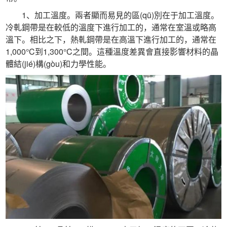
 1、加工溫度。兩者顯而易見的區(qū)別在于加工溫度。
冷軋鋼帶是在較低的溫度下進行加工的，通常在室溫或略高
溫下。相比之下，熱軋鋼帶是在高溫下進行加工的，通常在
1,000°C到1,300°C之間。這種溫度差異會直接影響材料的晶
體結(jié)構(gòu)和力學性能。