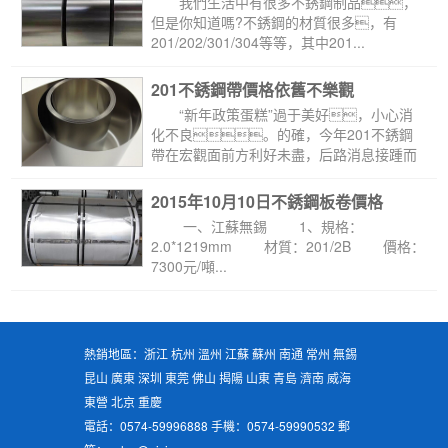
 我們生活中有很多不銹鋼制品，
但是你知道嗎?不銹鋼的材質很多，有
201/202/301/304等等，其中201...
201不銹鋼帶價格依舊不樂觀
 “新年政策蛋糕”過于美好，小心消
化不良。的確，今年201不銹鋼
帶在宏觀面前方利好未盡，后路消息接踵而
至。受下...
2015年10月10日不銹鋼板卷價格
 一、江蘇無錫 1、規格：
2.0*1219mm 材質：201/2B 價格：
7300元/噸...
熱銷地區：浙江 杭州 溫州 江蘇 蘇州 南通 常州 無錫
昆山 廣東 深圳 東莞 佛山 揭陽 山東 青島 濟南 威海
東營 北京 重慶
電話：0574-59996888 手機：0574-59990532 郵