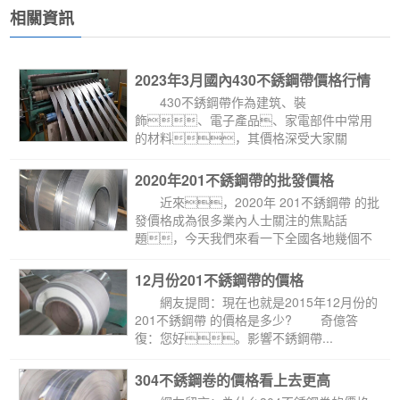
相關資訊
2023年3月國內430不銹鋼帶價格行情
 430不銹鋼帶作為建筑、裝
飾、電子產品、家電部件中常用
的材料，其價格深受大家關
注，它的價格每個月都會發生變
化，今天...
2020年201不銹鋼帶的批發價格
 近來，2020年 201不銹鋼帶 的批
發價格成為很多業內人士關注的焦點話
題，今天我們來看一下全國各地幾個不
銹...
12月份201不銹鋼帶的價格
網友提問：現在也就是2015年12月份的
201不銹鋼帶 的價格是多少? 奇億答
復：您好。影響不銹鋼帶...
304不銹鋼卷的價格看上去更高