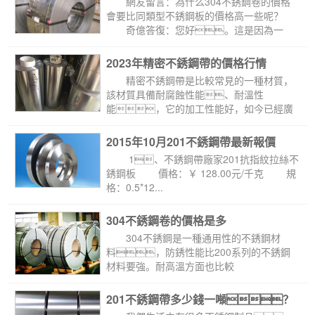
 網友留言：為什么304不銹鋼卷的價格
會要比同類型不銹鋼板的價格高一些呢？
 奇億答復：您好。這是因為一
般...
2023年精密不銹鋼帶的價格行情
 精密不銹鋼帶是比較常見的一種材質，
該材質具備耐腐蝕性能、耐溫性
能，它的加工性能好，如今已經廣
泛使用于家具裝飾行業、...
2015年10月201不銹鋼帶最新報價
 1、不銹鋼帶廠家201抗指紋拉絲不
銹鋼板 價格：￥ 128.00元/千克 規
格：0.5*12...
304不銹鋼卷的價格是多
少？
 304不銹鋼是一種通用性的不銹鋼材
料，防銹性能比200系列的不銹鋼
材料要強。耐高溫方面也比較
好，能高到到1000-...
201不銹鋼帶多少錢一噸？