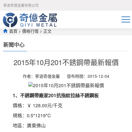
午夜免费福利视频-久久只有精品-宅男噜噜噜66一区二区-吃奶动态图-狠
寧波奇億金屬有限公司
狠躁夜夜躁人爽-日日操夜夜骑-永久免费av网站-国产精品无遮挡-久久精
品国产亚洲av高清色欲-99热这里只有精品在线观看-久久久久久在线观
看-天天射寡妇-色91视频-亚州av网-日日日噜噜噜
首頁
>
價格行情
 > 正文
新聞中心
2015年10月201不銹鋼帶最新報價
作者：寧波奇億金屬
發布時間：2015-12-04
1、不銹鋼帶廠家201抗指紋拉絲不銹鋼板
 價格：￥ 128.00元/千克
 規格：0.5*1219*C
 地區：廣東佛山