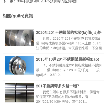
 下一篇：
304不銹鋼帶和201不銹鋼帶的區(qū)別
相關(guān)資訊
2020年201不銹鋼帶的批發(fā)價(jià)格
 近來，2020年 201不銹鋼帶 的批發(fā)
價(jià)格成為很多業(yè)內(nèi)人士關(guān)
注的焦點(diǎn)話題，今天我們來看一下全國
各地幾個(gè)不銹...
2015年10月201不銹鋼帶最新報(bào)
價(jià)
 1、不銹鋼帶廠家201抗指紋拉絲不銹鋼
板 價(jià)格：￥ 128.00元/千克 規
(guī)格：0.5*12...
201不銹鋼帶多少錢一噸？
 我們生活中有很多不銹鋼制品，但是你
知道嗎?不銹鋼的材質(zhì)很多，有
201/202/301/304等等，其中201...