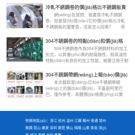
冷軋不銹鋼卷的價(jià)格比不銹鋼板貴
 網(wǎng)友提問：我要買冷軋不銹鋼
卷，但是發(fā)現(xiàn)它的價(jià)格比冷軋
不銹鋼板的還要貴，這是怎么回事? 奇
億答復(fù)：您好。...
304不銹鋼卷的特點(diǎn)和價(jià)格
 304不銹鋼卷作為304不銹鋼材料的加工
形式，以其優(yōu)異的耐腐蝕性、耐高溫性
特點(diǎn)和良好的加工性能，被廣泛用于制
造不銹...
304不銹鋼帶網(wǎng)上報(bào)價(jià)
 本文截取當(dāng)日304不銹鋼帶網
(wǎng)上的報(bào)價(jià)，平臺是阿里巴
巴，僅作參考，具體價(jià)格應(yīng)以實
(shí)際行情為主。 1、供應(yīng)精...
熱銷地區(qū)：浙江 杭州 溫州 江蘇 蘇州 南通 常州
無錫 昆山 廣東 深圳 東莞 佛山 揭陽 山東 青島 濟(jì)
南 威海 東營 北京 重慶