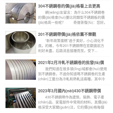
304不銹鋼卷的價(jià)格看上去更高
 網(wǎng)友留言：為什么304不銹鋼卷
的價(jià)格會(huì)要比同類型不銹鋼板的價
(jià)格高一些呢？ 奇億答復(fù)：您好。
這是因?yàn)橐话?..
201不銹鋼帶價(jià)格依舊不樂觀
 “新年政策蛋糕”過于美好，小心消化不
良。的確，今年201不銹鋼帶在宏觀面前方
利好未盡，后路消息接踵而至。受下...
2021年2月冷軋不銹鋼卷的批發(fā)價
(jià)格
 我們知道在很多領(lǐng)域都會(huì)使用
到不銹鋼卷，不過你知道嗎不銹鋼卷的生產
(chǎn)工藝分為冷軋和熱軋這兩種，其中冷
軋加工的不銹...
2023年3月國內(nèi)430不銹鋼帶價
(jià)格行情
 430不銹鋼帶作為建筑、裝飾、電子產
(chǎn)品、家電部件中常用的材料，其價(jià)
格深受大家關(guān)注，它的價(jià)格每個
(gè)月都會(huì)發(fā)生變化，今天...