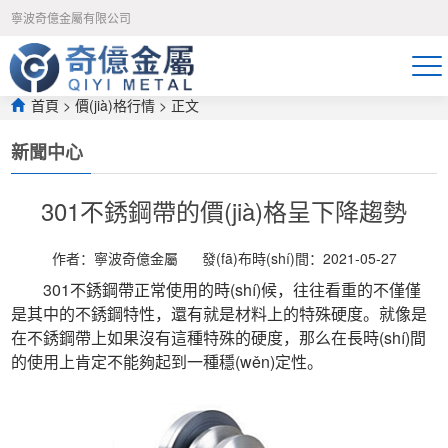
午夜免费福利视频-久久只有精品-宅男噜噜噜66一区二区-吃奶动态图-狠
寧波奇億金屬有限公司
狠躁夜夜躁人爽-日日操夜夜骑-永久免费av网站-国产精品无遮挡-久久精
品国产亚洲av高清色欲-99热这里只有精品在线观看-久久久久久在线观
看-天天射寡妇-色91视频-亚州av网-日日日噜噜噜
首頁
>
價(jià)格行情
 > 正文
新聞中心
301不銹鋼帶的價(jià)格呈下降趨勢
作者：寧波奇億金屬
發(fā)布時(shí)間：2021-05-27
 301不銹鋼帶正常使用的時(shí)候，往往看重的不僅僅
是其中的不銹鋼特性，還有就是材料上的特殊硬度。就像是
在不銹鋼帶上如果沒有這種特殊的硬度，那么在長時(shí)間
的使用上肯定不能夠起到一種穩(wěn)定性。