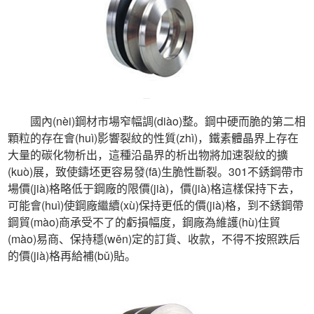
 國內(nèi)鋼材市場窄幅調(diào)整。鋼中硬而脆的第二相
顆粒的存在會(huì)影響裂紋的性質(zhì)，鐵素體晶界上存在
大量的碳化物析出，這種沿晶界的析出物將加速裂紋的擴
(kuò)展，致使鑄坯更容易發(fā)生脆性斷裂。301不銹鋼帶市
場價(jià)格略低于鋼廠的限價(jià)，價(jià)格這樣保持下去，
可能會(huì)使鋼廠繼續(xù)保持更低的價(jià)格，到不銹鋼帶
鋼貿(mào)商承受不了的虧損幅度，鋼廠為維護(hù)住貿
(mào)易商、保持穩(wěn)定的訂貨、收款，不得不按照跌后
的價(jià)格再給補(bǔ)貼。