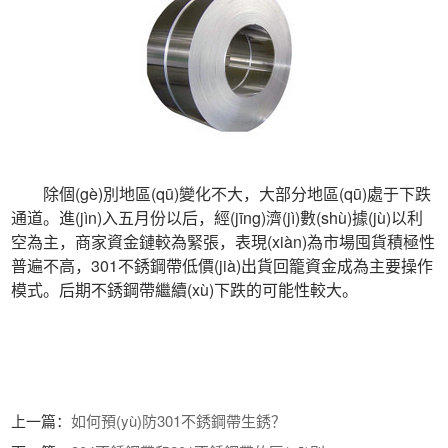
 除個(gè)別地區(qū)變化不大，大部分地區(qū)處于下跌
通道。進(jìn)入五月份以后，經(jīng)濟(jì)數(shù)據(jù)以利
空為主，商家資金鏈較為緊張，表現(xiàn)為市場囤貨積極性
普遍不高，301不銹鋼帶低價(jià)出貨回籠資金成為主要操作
模式。后期不銹鋼帶繼續(xù)下跌的可能性較大。
 上一篇：
如何預(yù)防301不銹鋼帶生銹？